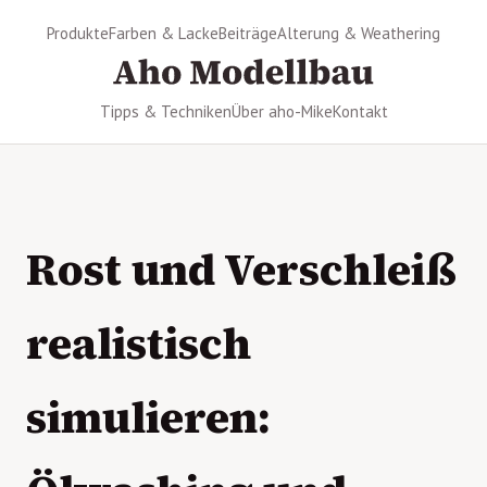
Produkte
Farben & Lacke
Beiträge
Alterung & Weathering
Tipps & Techniken
Über aho-Mike
Kontakt
Rost und Verschleiß
realistisch
simulieren: