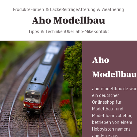
Produkte
Farben & Lacke
Beiträge
Alterung & Weathering
Tipps & Techniken
Über aho-Mike
Kontakt
Aho
Modellbau
aho-modellbau.de war
ein deutscher
Onlineshop für
Modellbau- und
Modellbahnzubehör,
betrieben von einem
Hobbyisten namens
aho-Mike aus